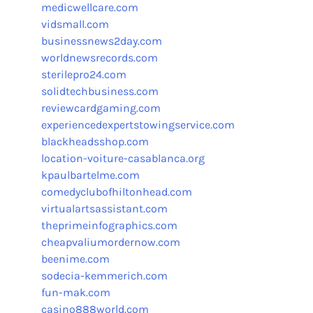
medicwellcare.com
vidsmall.com
businessnews2day.com
worldnewsrecords.com
sterilepro24.com
solidtechbusiness.com
reviewcardgaming.com
experiencedexpertstowingservice.com
blackheadsshop.com
location-voiture-casablanca.org
kpaulbartelme.com
comedyclubofhiltonhead.com
virtualartsassistant.com
theprimeinfographics.com
cheapvaliumordernow.com
beenime.com
sodecia-kemmerich.com
fun-mak.com
casino888world.com