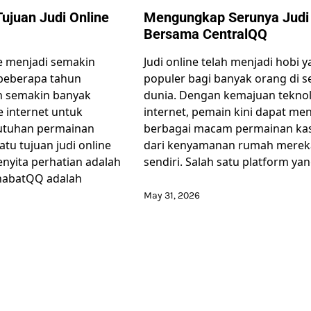
ujuan Judi Online
Mengungkap Serunya Judi 
Bersama CentralQQ
ne menjadi semakin
Judi online telah menjadi hobi 
beberapa tahun
populer bagi banyak orang di s
an semakin banyak
dunia. Dengan kemajuan teknol
e internet untuk
internet, pemain kini dapat me
tuhan permainan
berbagai macam permainan ka
atu tujuan judi online
dari kenyamanan rumah merek
nyita perhatian adalah
sendiri. Salah satu platform ya
habatQQ adalah
May 31, 2026