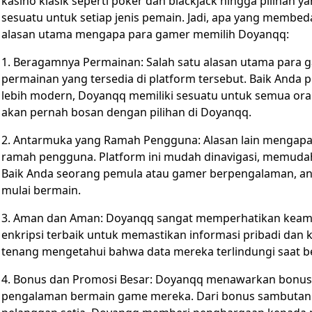
kasino klasik seperti poker dan blackjack hingga pilihan y
sesuatu untuk setiap jenis pemain. Jadi, apa yang membed
alasan utama mengapa para gamer memilih Doyanqq:
1. Beragamnya Permainan: Salah satu alasan utama para 
permainan yang tersedia di platform tersebut. Baik Anda 
lebih modern, Doyanqq memiliki sesuatu untuk semua oran
akan pernah bosan dengan pilihan di Doyanqq.
2. Antarmuka yang Ramah Pengguna: Alasan lain mengap
ramah pengguna. Platform ini mudah dinavigasi, memu
Baik Anda seorang pemula atau gamer berpengalaman, 
mulai bermain.
3. Aman dan Aman: Doyanqq sangat memperhatikan keama
enkripsi terbaik untuk memastikan informasi pribadi da
tenang mengetahui bahwa data mereka terlindungi saat b
4. Bonus dan Promosi Besar: Doyanqq menawarkan bonus
pengalaman bermain game mereka. Dari bonus sambutan 