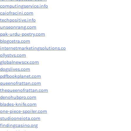
computingservice.info
caiofracini.com
techpositive.info
unseonrang.com
pak-urdu-poetry.com
blogcetra.com
internetmarketingsolutions.co
ollystvs.com
globalnewscx.com
dogslives.com
pdfbookplanet.com
queenofrattan.com
thequeenofrattan.com
denohubpro.com
blades-knife.com
one-piece-spoiler.com
studiooneiota.com
findingcasino.org