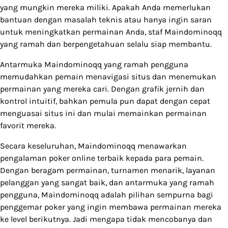
yang mungkin mereka miliki. Apakah Anda memerlukan
bantuan dengan masalah teknis atau hanya ingin saran
untuk meningkatkan permainan Anda, staf Maindominoqq
yang ramah dan berpengetahuan selalu siap membantu.
Antarmuka Maindominoqq yang ramah pengguna
memudahkan pemain menavigasi situs dan menemukan
permainan yang mereka cari. Dengan grafik jernih dan
kontrol intuitif, bahkan pemula pun dapat dengan cepat
menguasai situs ini dan mulai memainkan permainan
favorit mereka.
Secara keseluruhan, Maindominoqq menawarkan
pengalaman poker online terbaik kepada para pemain.
Dengan beragam permainan, turnamen menarik, layanan
pelanggan yang sangat baik, dan antarmuka yang ramah
pengguna, Maindominoqq adalah pilihan sempurna bagi
penggemar poker yang ingin membawa permainan mereka
ke level berikutnya. Jadi mengapa tidak mencobanya dan