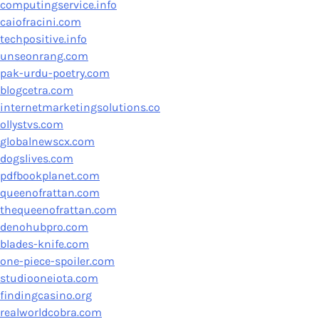
computingservice.info
caiofracini.com
techpositive.info
unseonrang.com
pak-urdu-poetry.com
blogcetra.com
internetmarketingsolutions.co
ollystvs.com
globalnewscx.com
dogslives.com
pdfbookplanet.com
queenofrattan.com
thequeenofrattan.com
denohubpro.com
blades-knife.com
one-piece-spoiler.com
studiooneiota.com
findingcasino.org
realworldcobra.com