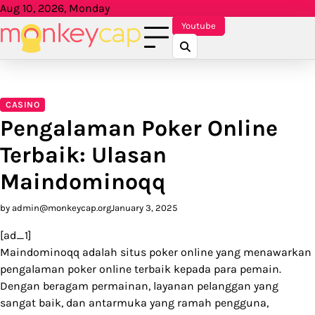
Skip
Aug 10, 2026, Monday
to
Youtube
content
CASINO
Pengalaman Poker Online
Terbaik: Ulasan
Maindominoqq
by
admin@monkeycap.org
January 3, 2025
[ad_1]
Maindominoqq adalah situs poker online yang menawarkan
pengalaman poker online terbaik kepada para pemain.
Dengan beragam permainan, layanan pelanggan yang
sangat baik, dan antarmuka yang ramah pengguna,