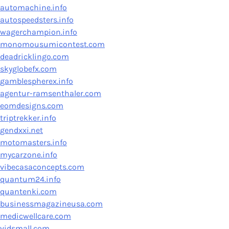
automachine.info
autospeedsters.info
wagerchampion.info
monomousumicontest.com
deadricklingo.com
skyglobefx.com
gamblespherex.info
agentur-ramsenthaler.com
eomdesigns.com
triptrekker.info
gendxxi.net
motomasters.info
mycarzone.info
vibecasaconcepts.com
quantum24.info
quantenki.com
businessmagazineusa.com
medicwellcare.com
vidsmall.com