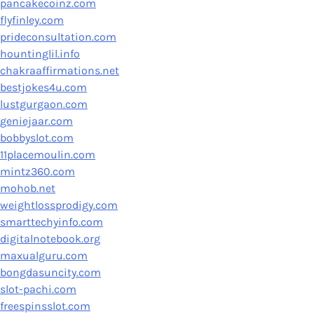
pancakecoinz.com
flyfinley.com
prideconsultation.com
hountinglil.info
chakraaffirmations.net
bestjokes4u.com
lustgurgaon.com
geniejaar.com
bobbyslot.com
11placemoulin.com
mintz360.com
mohob.net
weightlossprodigy.com
smarttechyinfo.com
digitalnotebook.org
maxualguru.com
bongdasuncity.com
slot-pachi.com
freespinsslot.com