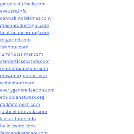
paradisefurballs.com
aveuere.info
cannabinoidtimes.com
greenproductsgui.com
healthconcerning.com
rojgarind.com
fewhour.com
18minutetimer.com
semanticseostars.com
mainstreamzone.com
growmarijuanas.com
webnshare.com
overlygeneralization.com
ethiopianetwork.org
gadgetsmesh.com
justicefornevada.com
leisuretours.info
hellotbsbro.com
farmandpetscare.com