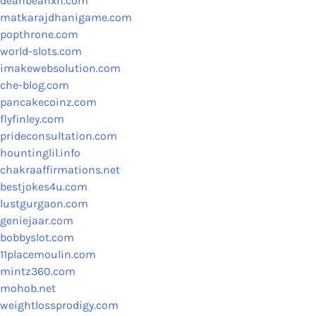
deanbeanxn.com
matkarajdhanigame.com
popthrone.com
world-slots.com
imakewebsolution.com
che-blog.com
pancakecoinz.com
flyfinley.com
prideconsultation.com
hountinglil.info
chakraaffirmations.net
bestjokes4u.com
lustgurgaon.com
geniejaar.com
bobbyslot.com
11placemoulin.com
mintz360.com
mohob.net
weightlossprodigy.com