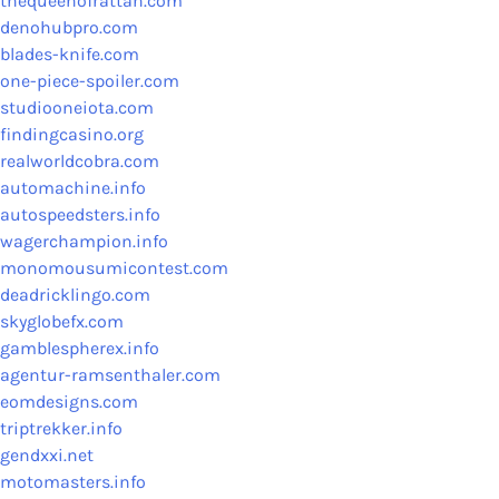
thequeenofrattan.com
denohubpro.com
blades-knife.com
one-piece-spoiler.com
studiooneiota.com
findingcasino.org
realworldcobra.com
automachine.info
autospeedsters.info
wagerchampion.info
monomousumicontest.com
deadricklingo.com
skyglobefx.com
gamblespherex.info
agentur-ramsenthaler.com
eomdesigns.com
triptrekker.info
gendxxi.net
motomasters.info