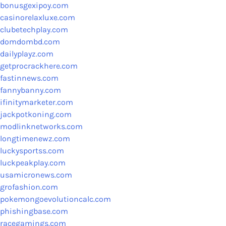
bonusgexipoy.com
casinorelaxluxe.com
clubetechplay.com
domdombd.com
dailyplayz.com
getprocrackhere.com
fastinnews.com
fannybanny.com
ifinitymarketer.com
jackpotkoning.com
modlinknetworks.com
longtimenewz.com
luckysportss.com
luckpeakplay.com
usamicronews.com
grofashion.com
pokemongoevolutioncalc.com
phishingbase.com
racegamings.com