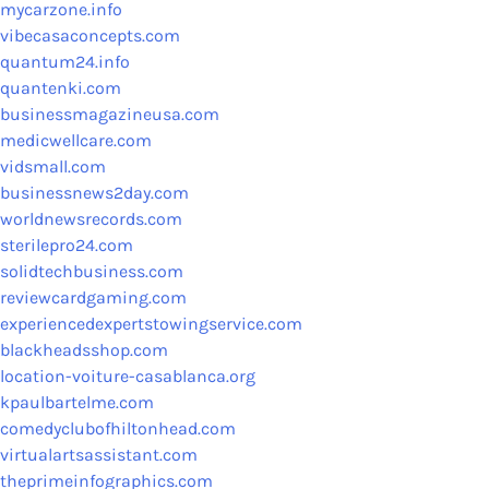
mycarzone.info
vibecasaconcepts.com
quantum24.info
quantenki.com
businessmagazineusa.com
medicwellcare.com
vidsmall.com
businessnews2day.com
worldnewsrecords.com
sterilepro24.com
solidtechbusiness.com
reviewcardgaming.com
experiencedexpertstowingservice.com
blackheadsshop.com
location-voiture-casablanca.org
kpaulbartelme.com
comedyclubofhiltonhead.com
virtualartsassistant.com
theprimeinfographics.com