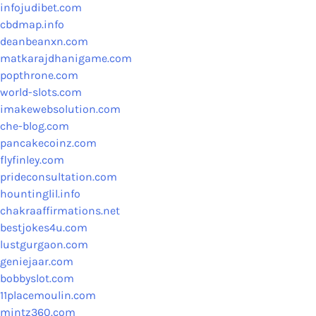
infojudibet.com
cbdmap.info
deanbeanxn.com
matkarajdhanigame.com
popthrone.com
world-slots.com
imakewebsolution.com
che-blog.com
pancakecoinz.com
flyfinley.com
prideconsultation.com
hountinglil.info
chakraaffirmations.net
bestjokes4u.com
lustgurgaon.com
geniejaar.com
bobbyslot.com
11placemoulin.com
mintz360.com