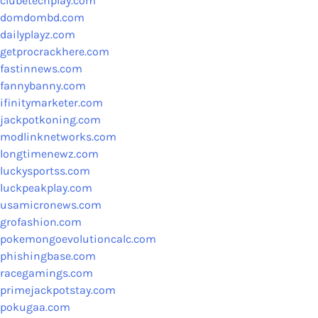
clubetechplay.com
domdombd.com
dailyplayz.com
getprocrackhere.com
fastinnews.com
fannybanny.com
ifinitymarketer.com
jackpotkoning.com
modlinknetworks.com
longtimenewz.com
luckysportss.com
luckpeakplay.com
usamicronews.com
grofashion.com
pokemongoevolutioncalc.com
phishingbase.com
racegamings.com
primejackpotstay.com
pokugaa.com