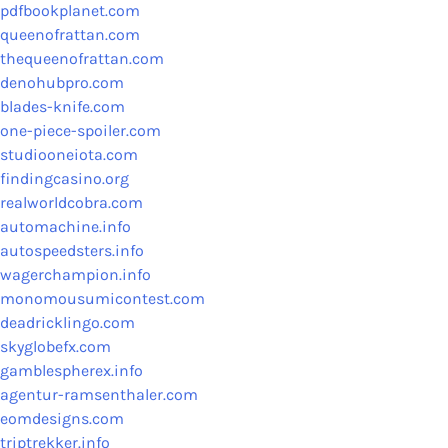
pdfbookplanet.com
queenofrattan.com
thequeenofrattan.com
denohubpro.com
blades-knife.com
one-piece-spoiler.com
studiooneiota.com
findingcasino.org
realworldcobra.com
automachine.info
autospeedsters.info
wagerchampion.info
monomousumicontest.com
deadricklingo.com
skyglobefx.com
gamblespherex.info
agentur-ramsenthaler.com
eomdesigns.com
triptrekker.info