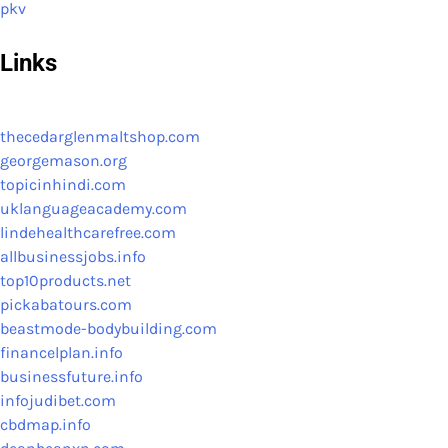
pkv
Links
thecedarglenmaltshop.com
georgemason.org
topicinhindi.com
uklanguageacademy.com
lindehealthcarefree.com
allbusinessjobs.info
top10products.net
pickabatours.com
beastmode-bodybuilding.com
financelplan.info
businessfuture.info
infojudibet.com
cbdmap.info