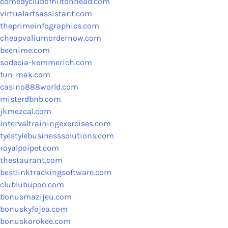
comedyclubofhiltonhead.com
virtualartsassistant.com
theprimeinfographics.com
cheapvaliumordernow.com
beenime.com
sodecia-kemmerich.com
fun-mak.com
casino888world.com
misterdbnb.com
jkmezcal.com
intervaltrainingexercises.com
tyestylebusinesssolutions.com
royalpoipet.com
thestaurant.com
bestlinktrackingsoftware.com
clublubupoo.com
bonusmazijeu.com
bonuskyfojea.com
bonuskorokee.com