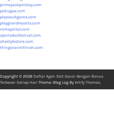
primejackpotstay.com
pokugaa.com
playvaultgame.com
playgrandresorts.com
romsportal.com
sportsdocfestival.com
shestylestore.com
thingsiwontfinish.com
Copyright © 2026
Daftar Agen Slot Gacor dengan Bonus
Terbesar Setiap Hari
Theme: Blog Log By
Artify Themes
.