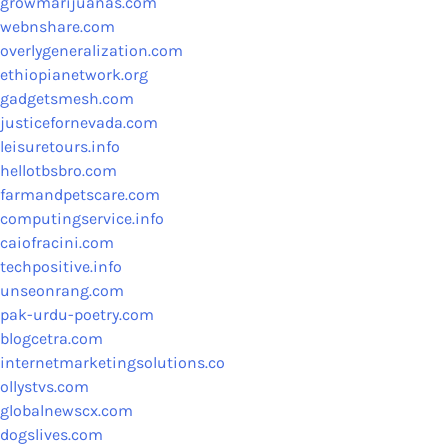
growmarijuanas.com
webnshare.com
overlygeneralization.com
ethiopianetwork.org
gadgetsmesh.com
justicefornevada.com
leisuretours.info
hellotbsbro.com
farmandpetscare.com
computingservice.info
caiofracini.com
techpositive.info
unseonrang.com
pak-urdu-poetry.com
blogcetra.com
internetmarketingsolutions.co
ollystvs.com
globalnewscx.com
dogslives.com