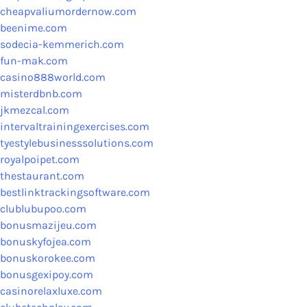
cheapvaliumordernow.com
beenime.com
sodecia-kemmerich.com
fun-mak.com
casino888world.com
misterdbnb.com
jkmezcal.com
intervaltrainingexercises.com
tyestylebusinesssolutions.com
royalpoipet.com
thestaurant.com
bestlinktrackingsoftware.com
clublubupoo.com
bonusmazijeu.com
bonuskyfojea.com
bonuskorokee.com
bonusgexipoy.com
casinorelaxluxe.com