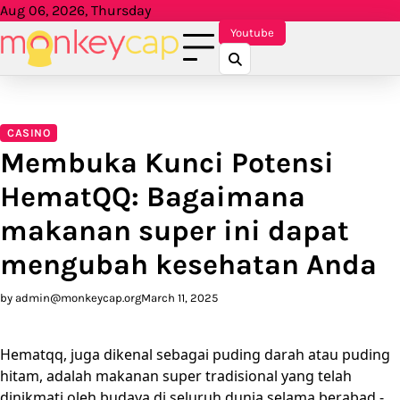
Skip
Aug 06, 2026, Thursday
to
Youtube
content
CASINO
Membuka Kunci Potensi
HematQQ: Bagaimana
makanan super ini dapat
mengubah kesehatan Anda
by
admin@monkeycap.org
March 11, 2025
Hematqq, juga dikenal sebagai puding darah atau puding
hitam, adalah makanan super tradisional yang telah
dinikmati oleh budaya di seluruh dunia selama berabad -