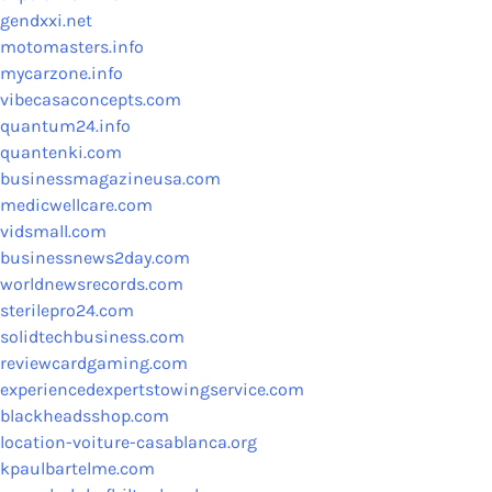
gendxxi.net
motomasters.info
mycarzone.info
vibecasaconcepts.com
quantum24.info
quantenki.com
businessmagazineusa.com
medicwellcare.com
vidsmall.com
businessnews2day.com
worldnewsrecords.com
sterilepro24.com
solidtechbusiness.com
reviewcardgaming.com
experiencedexpertstowingservice.com
blackheadsshop.com
location-voiture-casablanca.org
kpaulbartelme.com