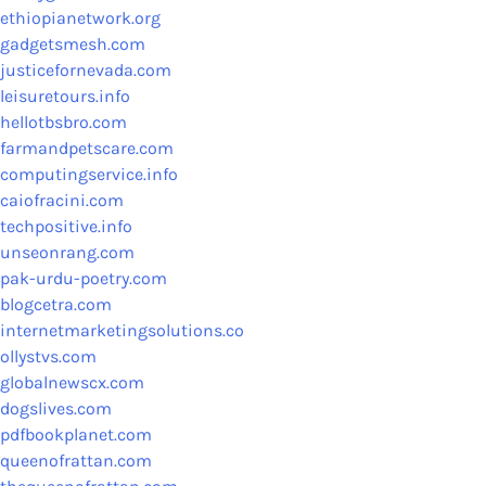
ethiopianetwork.org
gadgetsmesh.com
justicefornevada.com
leisuretours.info
hellotbsbro.com
farmandpetscare.com
computingservice.info
caiofracini.com
techpositive.info
unseonrang.com
pak-urdu-poetry.com
blogcetra.com
internetmarketingsolutions.co
ollystvs.com
globalnewscx.com
dogslives.com
pdfbookplanet.com
queenofrattan.com