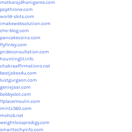
matkarajdhanigame.com
popthrone.com
world-slots.com
imakewebsolution.com
che-blog.com
pancakecoinz.com
flyfinley.com
prideconsultation.com
hountinglil.info
chakraaffirmations.net
bestjokes4u.com
lustgurgaon.com
geniejaar.com
bobbyslot.com
11placemoulin.com
mintz360.com
mohob.net
weightlossprodigy.com
smarttechyinfo.com