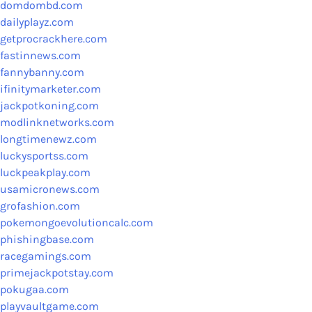
domdombd.com
dailyplayz.com
getprocrackhere.com
fastinnews.com
fannybanny.com
ifinitymarketer.com
jackpotkoning.com
modlinknetworks.com
longtimenewz.com
luckysportss.com
luckpeakplay.com
usamicronews.com
grofashion.com
pokemongoevolutioncalc.com
phishingbase.com
racegamings.com
primejackpotstay.com
pokugaa.com
playvaultgame.com