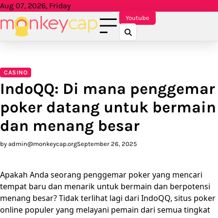
Skip
Aug 07, 2026, Friday
to
Youtube
content
CASINO
IndoQQ: Di mana penggemar
poker datang untuk bermain
dan menang besar
by
admin@monkeycap.org
September 26, 2025
Apakah Anda seorang penggemar poker yang mencari
tempat baru dan menarik untuk bermain dan berpotensi
menang besar? Tidak terlihat lagi dari IndoQQ, situs poker
online populer yang melayani pemain dari semua tingkat