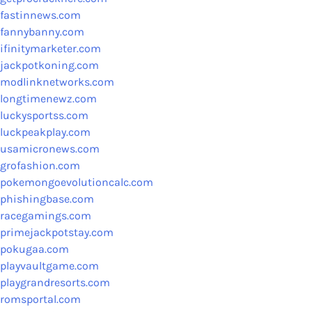
fastinnews.com
fannybanny.com
ifinitymarketer.com
jackpotkoning.com
modlinknetworks.com
longtimenewz.com
luckysportss.com
luckpeakplay.com
usamicronews.com
grofashion.com
pokemongoevolutioncalc.com
phishingbase.com
racegamings.com
primejackpotstay.com
pokugaa.com
playvaultgame.com
playgrandresorts.com
romsportal.com