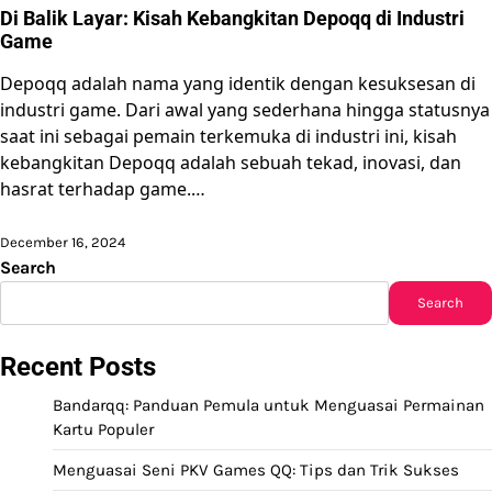
Di Balik Layar: Kisah Kebangkitan Depoqq di Industri
Game
Depoqq adalah nama yang identik dengan kesuksesan di
industri game. Dari awal yang sederhana hingga statusnya
saat ini sebagai pemain terkemuka di industri ini, kisah
kebangkitan Depoqq adalah sebuah tekad, inovasi, dan
hasrat terhadap game.…
December 16, 2024
Search
Search
Recent Posts
Bandarqq: Panduan Pemula untuk Menguasai Permainan
Kartu Populer
Menguasai Seni PKV Games QQ: Tips dan Trik Sukses