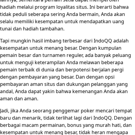
hadiah melalui program loyalitas situs. Ini berarti bahwa
tidak peduli seberapa sering Anda bermain, Anda akan
selalu memiliki kesempatan untuk mendapatkan uang
tunai dan hadiah tambahan.
Tapi mungkin hasil imbang terbesar dari IndoQQ adalah
kesempatan untuk menang besar. Dengan kumpulan
pemain besar dan turnamen reguler, ada banyak peluang
untuk menguji keterampilan Anda melawan beberapa
pemain terbaik di dunia dan berpotensi berjalan pergi
dengan pembayaran yang besar. Dan dengan opsi
pembayaran aman situs dan dukungan pelanggan yang
andal, Anda dapat yakin bahwa kemenangan Anda akan
aman dan aman.
Jadi, jika Anda seorang penggemar poker mencari tempat
baru dan menarik, tidak terlihat lagi dari IndoQQ. Dengan
berbagai macam permainan, bonus yang murah hati, dan
kesempatan untuk menang besar, tidak heran mengapa