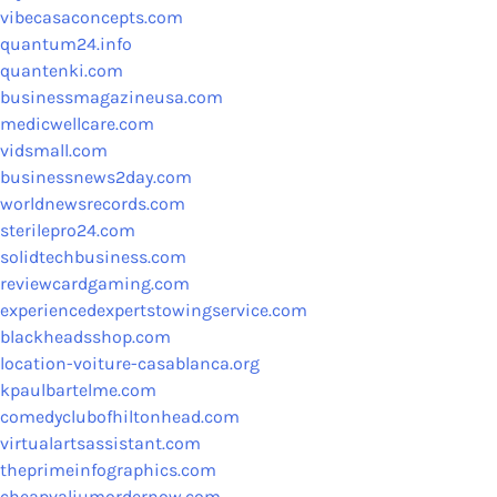
vibecasaconcepts.com
quantum24.info
quantenki.com
businessmagazineusa.com
medicwellcare.com
vidsmall.com
businessnews2day.com
worldnewsrecords.com
sterilepro24.com
solidtechbusiness.com
reviewcardgaming.com
experiencedexpertstowingservice.com
blackheadsshop.com
location-voiture-casablanca.org
kpaulbartelme.com
comedyclubofhiltonhead.com
virtualartsassistant.com
theprimeinfographics.com
cheapvaliumordernow.com