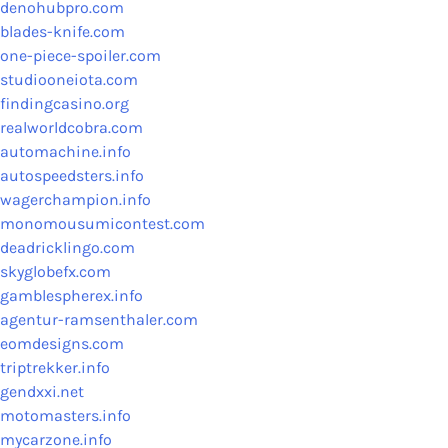
denohubpro.com
blades-knife.com
one-piece-spoiler.com
studiooneiota.com
findingcasino.org
realworldcobra.com
automachine.info
autospeedsters.info
wagerchampion.info
monomousumicontest.com
deadricklingo.com
skyglobefx.com
gamblespherex.info
agentur-ramsenthaler.com
eomdesigns.com
triptrekker.info
gendxxi.net
motomasters.info
mycarzone.info