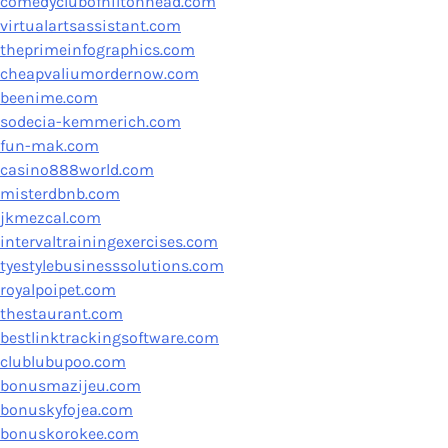
comedyclubofhiltonhead.com
virtualartsassistant.com
theprimeinfographics.com
cheapvaliumordernow.com
beenime.com
sodecia-kemmerich.com
fun-mak.com
casino888world.com
misterdbnb.com
jkmezcal.com
intervaltrainingexercises.com
tyestylebusinesssolutions.com
royalpoipet.com
thestaurant.com
bestlinktrackingsoftware.com
clublubupoo.com
bonusmazijeu.com
bonuskyfojea.com
bonuskorokee.com