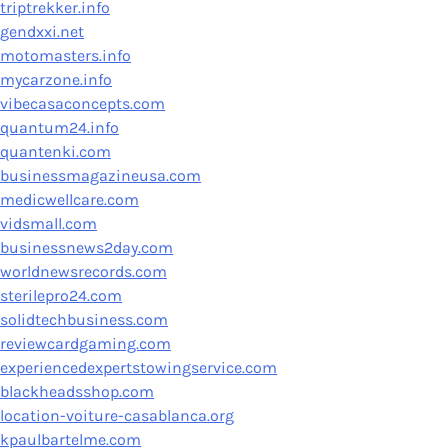
triptrekker.info
gendxxi.net
motomasters.info
mycarzone.info
vibecasaconcepts.com
quantum24.info
quantenki.com
businessmagazineusa.com
medicwellcare.com
vidsmall.com
businessnews2day.com
worldnewsrecords.com
sterilepro24.com
solidtechbusiness.com
reviewcardgaming.com
experiencedexpertstowingservice.com
blackheadsshop.com
location-voiture-casablanca.org
kpaulbartelme.com