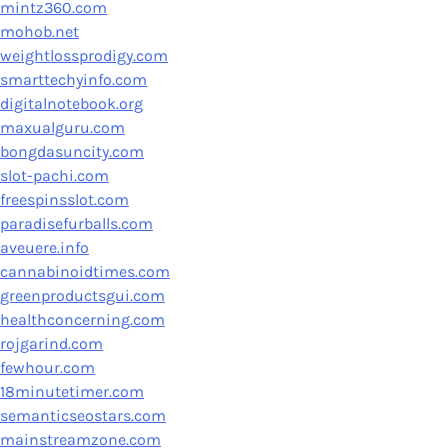
mintz360.com
mohob.net
weightlossprodigy.com
smarttechyinfo.com
digitalnotebook.org
maxualguru.com
bongdasuncity.com
slot-pachi.com
freespinsslot.com
paradisefurballs.com
aveuere.info
cannabinoidtimes.com
greenproductsgui.com
healthconcerning.com
rojgarind.com
fewhour.com
18minutetimer.com
semanticseostars.com
mainstreamzone.com