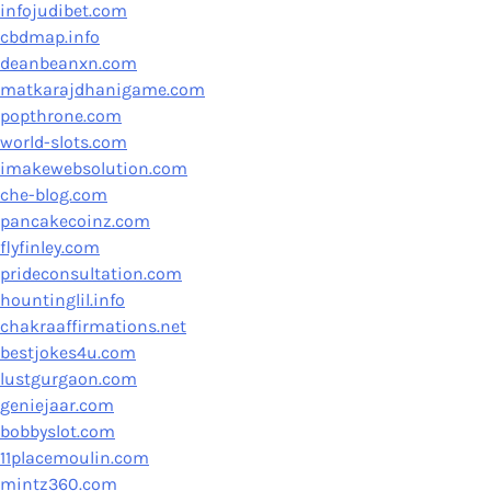
infojudibet.com
cbdmap.info
deanbeanxn.com
matkarajdhanigame.com
popthrone.com
world-slots.com
imakewebsolution.com
che-blog.com
pancakecoinz.com
flyfinley.com
prideconsultation.com
hountinglil.info
chakraaffirmations.net
bestjokes4u.com
lustgurgaon.com
geniejaar.com
bobbyslot.com
11placemoulin.com
mintz360.com