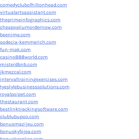
comedyclubofhiltonhead.com
virtualartsassistant.com
theprimeinfographics.com
cheapvaliumordernow.com
beenime.com
sodecia-kemmerich.com
fun-mak.com
casino888world.com
misterdbnb.com
jkmezcal.com
intervaltrainingexercises.com
tyestylebusinesssolutions.com
royalpoipet.com
thestaurant.com
bestlinktrackingsoftware.com
clublubupoo.com
bonusmazijeu.com
bonuskyfojea.com
bonuskorokee.com