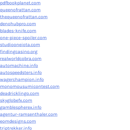
pdfbookplanet.com
queenofrattan.com
thequeenofrattan.com
denohubpro.com
blades-knife.com
one-piece-spoiler.com
studiooneiota.com
findingcasino.org
realworldcobra.com
automachine.info
autospeedsters.info
wagerchampion.info
monomousumicontest.com
deadricklingo.com
skyglobefx.com
gamblespherex.info
agentur-ramsenthaler.com
eomdesigns.com
triptrekker.info