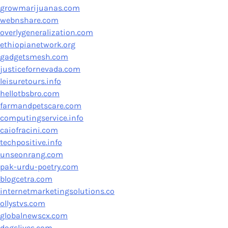
growmarijuanas.com
webnshare.com
overlygeneralization.com
ethiopianetwork.org
gadgetsmesh.com
justicefornevada.com
leisuretours.info
hellotbsbro.com
farmandpetscare.com
computingservice.info
caiofracini.com
techpositive.info
unseonrang.com
pak-urdu-poetry.com
blogcetra.com
internetmarketingsolutions.co
ollystvs.com
globalnewscx.com
dogslives.com