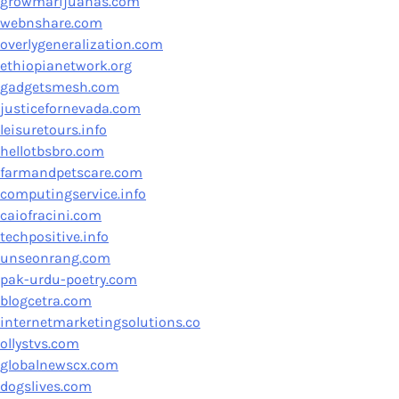
growmarijuanas.com
webnshare.com
overlygeneralization.com
ethiopianetwork.org
gadgetsmesh.com
justicefornevada.com
leisuretours.info
hellotbsbro.com
farmandpetscare.com
computingservice.info
caiofracini.com
techpositive.info
unseonrang.com
pak-urdu-poetry.com
blogcetra.com
internetmarketingsolutions.co
ollystvs.com
globalnewscx.com
dogslives.com