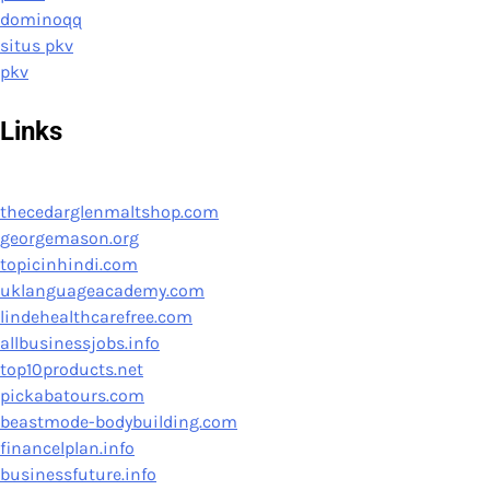
dominoqq
situs pkv
pkv
Links
thecedarglenmaltshop.com
georgemason.org
topicinhindi.com
uklanguageacademy.com
lindehealthcarefree.com
allbusinessjobs.info
top10products.net
pickabatours.com
beastmode-bodybuilding.com
financelplan.info
businessfuture.info