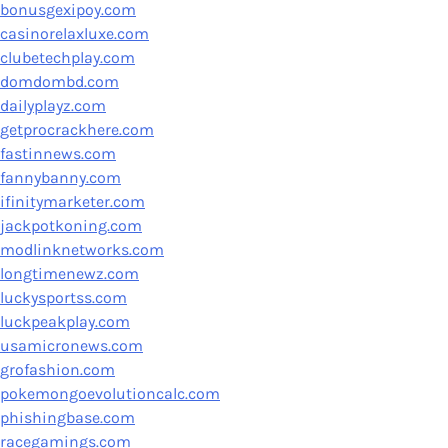
bonusgexipoy.com
casinorelaxluxe.com
clubetechplay.com
domdombd.com
dailyplayz.com
getprocrackhere.com
fastinnews.com
fannybanny.com
ifinitymarketer.com
jackpotkoning.com
modlinknetworks.com
longtimenewz.com
luckysportss.com
luckpeakplay.com
usamicronews.com
grofashion.com
pokemongoevolutioncalc.com
phishingbase.com
racegamings.com