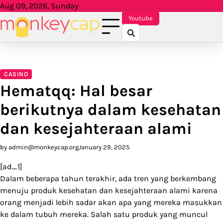
Skip
Aug 09, 2026, Sunday
to
Youtube
content
CASINO
Hematqq: Hal besar
berikutnya dalam kesehatan
dan kesejahteraan alami
by
admin@monkeycap.org
January 29, 2025
[ad_1]
Dalam beberapa tahun terakhir, ada tren yang berkembang
menuju produk kesehatan dan kesejahteraan alami karena
orang menjadi lebih sadar akan apa yang mereka masukkan
ke dalam tubuh mereka. Salah satu produk yang muncul