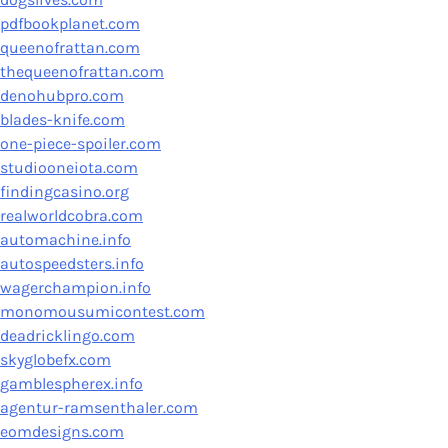
pdfbookplanet.com
queenofrattan.com
thequeenofrattan.com
denohubpro.com
blades-knife.com
one-piece-spoiler.com
studiooneiota.com
findingcasino.org
realworldcobra.com
automachine.info
autospeedsters.info
wagerchampion.info
monomousumicontest.com
deadricklingo.com
skyglobefx.com
gamblespherex.info
agentur-ramsenthaler.com
eomdesigns.com