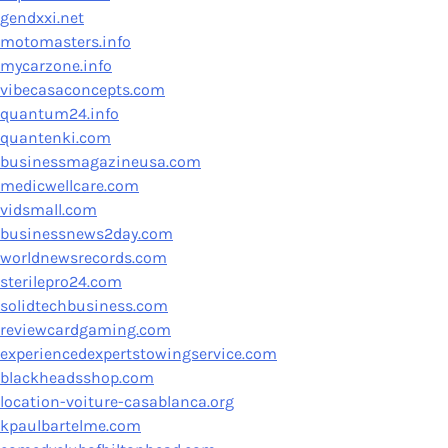
gendxxi.net
motomasters.info
mycarzone.info
vibecasaconcepts.com
quantum24.info
quantenki.com
businessmagazineusa.com
medicwellcare.com
vidsmall.com
businessnews2day.com
worldnewsrecords.com
sterilepro24.com
solidtechbusiness.com
reviewcardgaming.com
experiencedexpertstowingservice.com
blackheadsshop.com
location-voiture-casablanca.org
kpaulbartelme.com