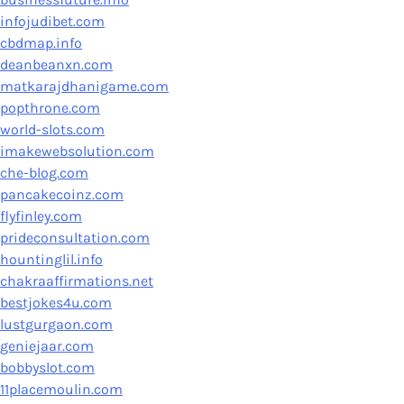
infojudibet.com
cbdmap.info
deanbeanxn.com
matkarajdhanigame.com
popthrone.com
world-slots.com
imakewebsolution.com
che-blog.com
pancakecoinz.com
flyfinley.com
prideconsultation.com
hountinglil.info
chakraaffirmations.net
bestjokes4u.com
lustgurgaon.com
geniejaar.com
bobbyslot.com
11placemoulin.com