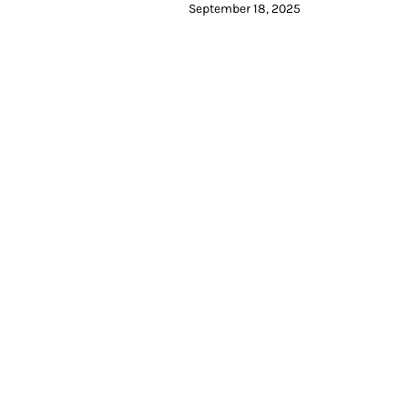
September 18, 2025