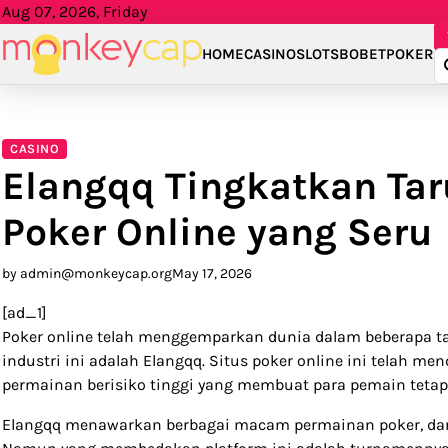
Skip
Aug 07, 2026, Friday
to
HOME
CASINO
SLOT
SBOBET
POKER
content
CASINO
Elangqq Tingkatkan Ta
Poker Online yang Seru
by
admin@monkeycap.org
May 17, 2026
[ad_1]
Poker online telah menggemparkan dunia dalam beberapa ta
industri ini adalah Elangqq. Situs poker online ini telah 
permainan berisiko tinggi yang membuat para pemain tetap
Elangqq menawarkan berbagai macam permainan poker, dari 