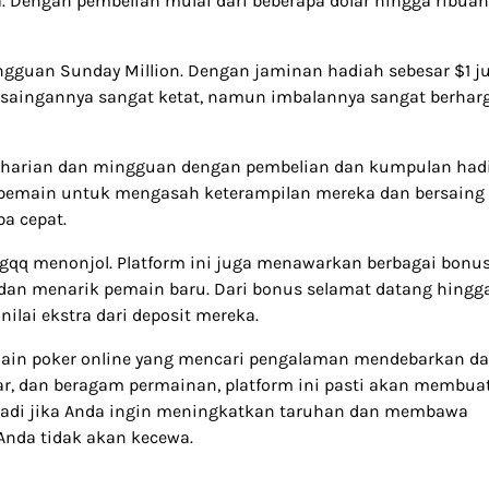
engan pembelian mulai dari beberapa dolar hingga ribuan 
ngguan Sunday Million. Dengan jaminan hadiah sebesar $1 ju
ersaingannya sangat ketat, namun imbalannya sangat berhar
n harian dan mingguan dengan pembelian dan kumpulan had
ara pemain untuk mengasah keterampilan mereka dan bersain
a cepat.
q menonjol. Platform ini juga menawarkan berbagai bonu
an menarik pemain baru. Dari bonus selamat datang hingg
ilai ekstra dari deposit mereka.
emain poker online yang mencari pengalaman mendebarkan d
r, dan beragam permainan, platform ini pasti akan membua
 Jadi jika Anda ingin meningkatkan taruhan dan membawa
 Anda tidak akan kecewa.