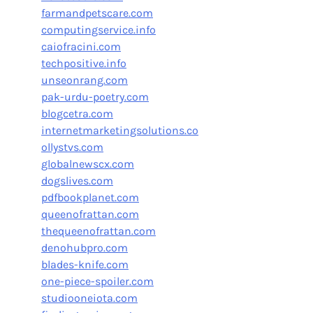
farmandpetscare.com
computingservice.info
caiofracini.com
techpositive.info
unseonrang.com
pak-urdu-poetry.com
blogcetra.com
internetmarketingsolutions.co
ollystvs.com
globalnewscx.com
dogslives.com
pdfbookplanet.com
queenofrattan.com
thequeenofrattan.com
denohubpro.com
blades-knife.com
one-piece-spoiler.com
studiooneiota.com