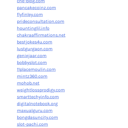
che-blog.com
pancakecoinz.com
flyfinley.com
prideconsultation.com
hountinglil.info
chakraaffirmations.net
bestjokes4u.com
lustgurgaon.com
geniejaar.com
bobbyslot.com
11placemoulin.com
mintz360.com
mohob.net
weightlossprodigy.com
smarttechyinfo.com
digitalnotebook.org
maxualguru.com
bongdasuncity.com
slot-pachi.com