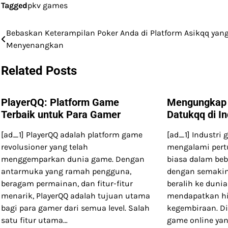
Tagged
pkv games
Bebaskan Keterampilan Poker Anda di Platform Asikqq yan
Post
Menyenangkan
navigation
Related Posts
PlayerQQ: Platform Game
Mengungkap 
Terbaik untuk Para Gamer
Datukqq di I
[ad_1] PlayerQQ adalah platform game
[ad_1] Industri 
revolusioner yang telah
mengalami pert
menggemparkan dunia game. Dengan
biasa dalam beb
antarmuka yang ramah pengguna,
dengan semakin
beragam permainan, dan fitur-fitur
beralih ke dunia
menarik, PlayerQQ adalah tujuan utama
mendapatkan h
bagi para gamer dari semua level. Salah
kegembiraan. Di
satu fitur utama…
game online ya