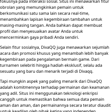
fokusnya pada interaksi sosial. Situs ini menawarkan fitur
obrolan yang memungkinkan pemain untuk
berkomunikasi satu sama lain secara real-time,
menambahkan lapisan kegembiraan tambahan untuk
masing-masing tangan. Anda bahkan dapat membuat
profil dan menyesuaikan avatar Anda untuk
mencerminkan gaya pribadi Anda sendiri.
Selain fitur sosialnya, DivaQQ juga menawarkan sejumlah
acara dan promosi khusus yang menambah lebih banyak
kegembiraan pada pengalaman bermain game. Dari
turnamen selebriti hingga hadiah eksklusif, selalu ada
sesuatu yang baru dan menarik terjadi di Divaqq.
Tapi mungkin aspek yang paling menarik dari DivaQQ
adalah komitmennya terhadap permainan dan keamanan
yang adil. Situs ini menggunakan teknologi enkripsi
canggih untuk memastikan bahwa semua data pemain
aman dan aman, dan permainannya secara teratur diaudit
untuk keadilan oleh pihak ketiga yang independen.