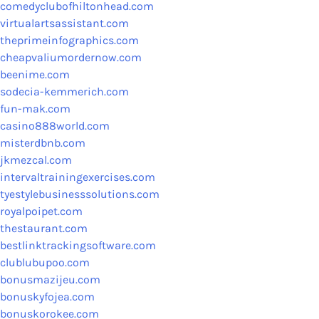
comedyclubofhiltonhead.com
virtualartsassistant.com
theprimeinfographics.com
cheapvaliumordernow.com
beenime.com
sodecia-kemmerich.com
fun-mak.com
casino888world.com
misterdbnb.com
jkmezcal.com
intervaltrainingexercises.com
tyestylebusinesssolutions.com
royalpoipet.com
thestaurant.com
bestlinktrackingsoftware.com
clublubupoo.com
bonusmazijeu.com
bonuskyfojea.com
bonuskorokee.com