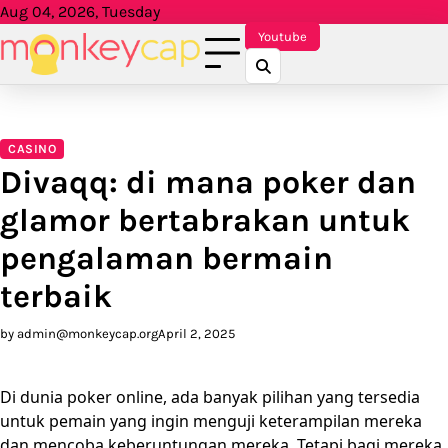
Skip
Aug 04, 2026, Tuesday
to
Youtube
content
CASINO
Divaqq: di mana poker dan
glamor bertabrakan untuk
pengalaman bermain
terbaik
by
admin@monkeycap.org
April 2, 2025
Di dunia poker online, ada banyak pilihan yang tersedia
untuk pemain yang ingin menguji keterampilan mereka
dan mencoba keberuntungan mereka. Tetapi bagi mereka