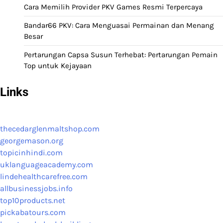
Cara Memilih Provider PKV Games Resmi Terpercaya
Bandar66 PKV: Cara Menguasai Permainan dan Menang
Besar
Pertarungan Capsa Susun Terhebat: Pertarungan Pemain
Top untuk Kejayaan
Links
thecedarglenmaltshop.com
georgemason.org
topicinhindi.com
uklanguageacademy.com
lindehealthcarefree.com
allbusinessjobs.info
top10products.net
pickabatours.com