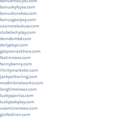
bonusmazijeu.com
bonuskyfojea.com
bonuskorokee.com
bonusgexipoy.com
casinorelaxluxe.com
clubetechplay.com
domdombd.com
dailyplayz.com
getprocrackhere.com
fastinnews.com
fannybanny.com
ifinitymarketer.com
jackpotkoning.com
modlinknetworks.com
longtimenewz.com
luckysportss.com
luckpeakplay.com
usamicronews.com
grofashion.com