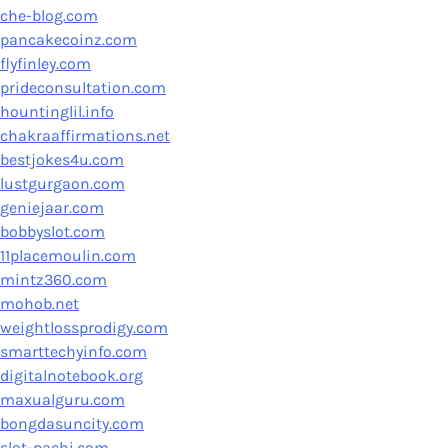
che-blog.com
pancakecoinz.com
flyfinley.com
prideconsultation.com
hountinglil.info
chakraaffirmations.net
bestjokes4u.com
lustgurgaon.com
geniejaar.com
bobbyslot.com
11placemoulin.com
mintz360.com
mohob.net
weightlossprodigy.com
smarttechyinfo.com
digitalnotebook.org
maxualguru.com
bongdasuncity.com
slot-pachi.com