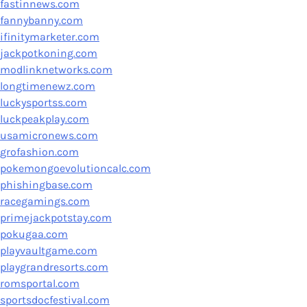
fastinnews.com
fannybanny.com
ifinitymarketer.com
jackpotkoning.com
modlinknetworks.com
longtimenewz.com
luckysportss.com
luckpeakplay.com
usamicronews.com
grofashion.com
pokemongoevolutioncalc.com
phishingbase.com
racegamings.com
primejackpotstay.com
pokugaa.com
playvaultgame.com
playgrandresorts.com
romsportal.com
sportsdocfestival.com