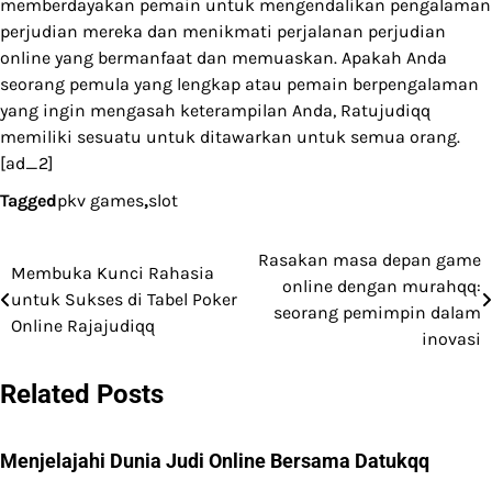
memberdayakan pemain untuk mengendalikan pengalaman
perjudian mereka dan menikmati perjalanan perjudian
online yang bermanfaat dan memuaskan. Apakah Anda
seorang pemula yang lengkap atau pemain berpengalaman
yang ingin mengasah keterampilan Anda, Ratujudiqq
memiliki sesuatu untuk ditawarkan untuk semua orang.
[ad_2]
Tagged
pkv games
,
slot
Rasakan masa depan game
Post
Membuka Kunci Rahasia
online dengan murahqq:
untuk Sukses di Tabel Poker
navigation
seorang pemimpin dalam
Online Rajajudiqq
inovasi
Related Posts
Menjelajahi Dunia Judi Online Bersama Datukqq