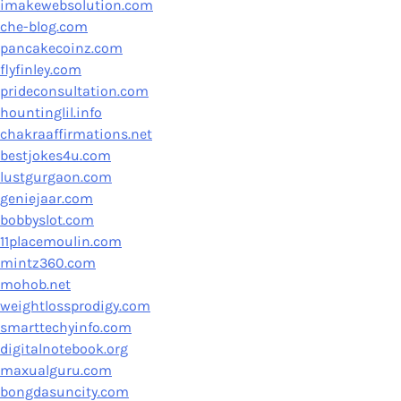
imakewebsolution.com
che-blog.com
pancakecoinz.com
flyfinley.com
prideconsultation.com
hountinglil.info
chakraaffirmations.net
bestjokes4u.com
lustgurgaon.com
geniejaar.com
bobbyslot.com
11placemoulin.com
mintz360.com
mohob.net
weightlossprodigy.com
smarttechyinfo.com
digitalnotebook.org
maxualguru.com
bongdasuncity.com