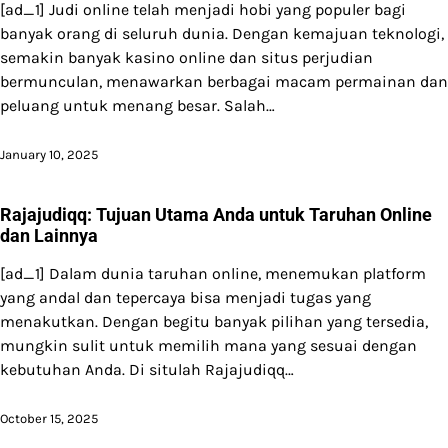
[ad_1] Judi online telah menjadi hobi yang populer bagi
banyak orang di seluruh dunia. Dengan kemajuan teknologi,
semakin banyak kasino online dan situs perjudian
bermunculan, menawarkan berbagai macam permainan dan
peluang untuk menang besar. Salah…
January 10, 2025
Rajajudiqq: Tujuan Utama Anda untuk Taruhan Online
dan Lainnya
[ad_1] Dalam dunia taruhan online, menemukan platform
yang andal dan tepercaya bisa menjadi tugas yang
menakutkan. Dengan begitu banyak pilihan yang tersedia,
mungkin sulit untuk memilih mana yang sesuai dengan
kebutuhan Anda. Di situlah Rajajudiqq…
October 15, 2025