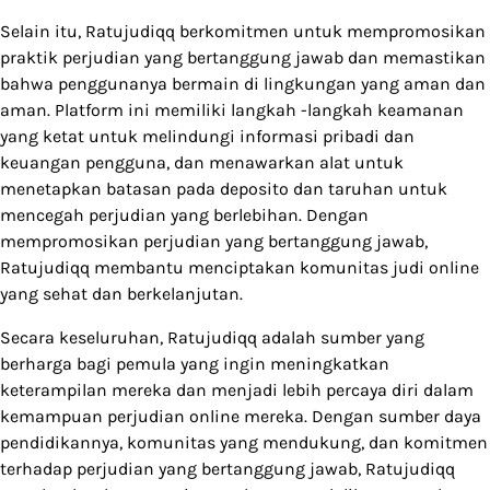
Selain itu, Ratujudiqq berkomitmen untuk mempromosikan
praktik perjudian yang bertanggung jawab dan memastikan
bahwa penggunanya bermain di lingkungan yang aman dan
aman. Platform ini memiliki langkah -langkah keamanan
yang ketat untuk melindungi informasi pribadi dan
keuangan pengguna, dan menawarkan alat untuk
menetapkan batasan pada deposito dan taruhan untuk
mencegah perjudian yang berlebihan. Dengan
mempromosikan perjudian yang bertanggung jawab,
Ratujudiqq membantu menciptakan komunitas judi online
yang sehat dan berkelanjutan.
Secara keseluruhan, Ratujudiqq adalah sumber yang
berharga bagi pemula yang ingin meningkatkan
keterampilan mereka dan menjadi lebih percaya diri dalam
kemampuan perjudian online mereka. Dengan sumber daya
pendidikannya, komunitas yang mendukung, dan komitmen
terhadap perjudian yang bertanggung jawab, Ratujudiqq