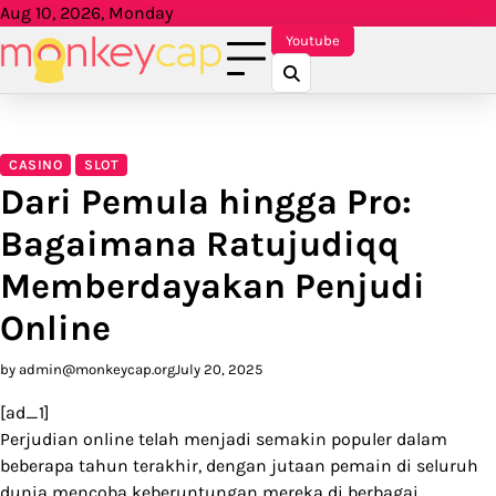
Skip
Aug 10, 2026, Monday
to
Youtube
content
CASINO
SLOT
Dari Pemula hingga Pro:
Bagaimana Ratujudiqq
Memberdayakan Penjudi
Online
by
admin@monkeycap.org
July 20, 2025
[ad_1]
Perjudian online telah menjadi semakin populer dalam
beberapa tahun terakhir, dengan jutaan pemain di seluruh
dunia mencoba keberuntungan mereka di berbagai