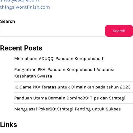
thingsiwontfinish.com
Search
Search
Recent Posts
Memahami ADUQQ: Panduan Komprehensif
Pengertian PKV: Panduan Komprehensif Asuransi
Kesehatan Swasta
10 Game PKV Teratas untuk Dimainkan pada tahun 2023
Panduan Utama Bermain Domino99: Tips dan Strategi
Menguasai Poker88: Strategi Penting untuk Sukses
Links