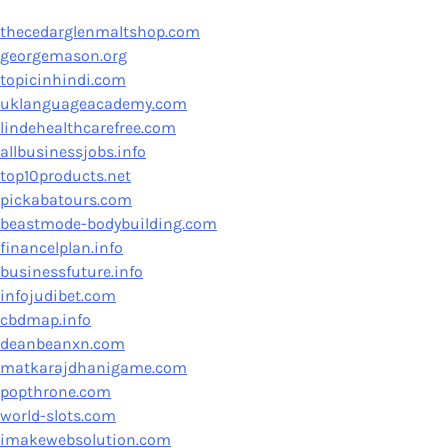
thecedarglenmaltshop.com
georgemason.org
topicinhindi.com
uklanguageacademy.com
lindehealthcarefree.com
allbusinessjobs.info
top10products.net
pickabatours.com
beastmode-bodybuilding.com
financelplan.info
businessfuture.info
infojudibet.com
cbdmap.info
deanbeanxn.com
matkarajdhanigame.com
popthrone.com
world-slots.com
imakewebsolution.com