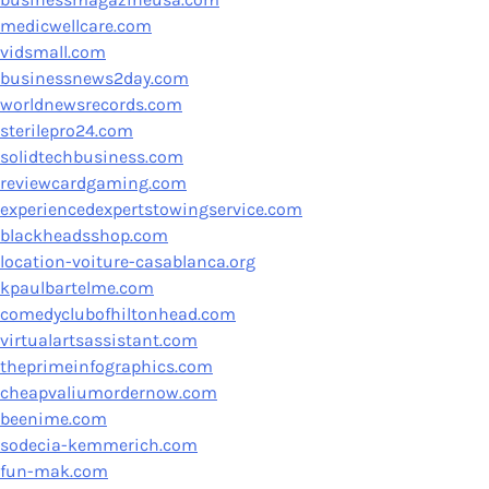
medicwellcare.com
vidsmall.com
businessnews2day.com
worldnewsrecords.com
sterilepro24.com
solidtechbusiness.com
reviewcardgaming.com
experiencedexpertstowingservice.com
blackheadsshop.com
location-voiture-casablanca.org
kpaulbartelme.com
comedyclubofhiltonhead.com
virtualartsassistant.com
theprimeinfographics.com
cheapvaliumordernow.com
beenime.com
sodecia-kemmerich.com
fun-mak.com