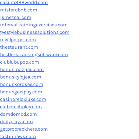
casino888world.com
misterdbnb.com
jkmezcal.com
intervaltrainingexercises.com
tyestylebusinesssolutions.com
royalpoipet.com
thestaurant.com
bestlinktrackingsoftware.com
clublubupoo.com
bonusmazijeu.com
bonuskyfojea.com
bonuskorokee.com
bonusgexipoy.com
casinorelaxluxe.com
clubetechplay.com
domdombd.com
dailyplayz.com
getprocrackhere.com
fastinnews.com