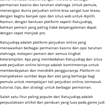
permainan kasino dan taruhan olahraga. Untuk pemula,
menavigasi dunia perjudian online bisa sangat luar biasa,
dengan begitu banyak opsi dan situs web untuk dipilih.
Namun, dengan bantuan platform seperti Ratujudiqq,
bahkan pemain yang paling tidak berpengalaman dapat
dengan cepat menjadi pro.
Ratujudiqq adalah platform perjudian online yang
menawarkan berbagai permainan kasino dan opsi taruhan
olahraga, melayani pemain dari semua tingkat
keterampilan. Apa yang membedakan Ratujudiqq dari situs
web perjudian online lainnya adalah komitmennya untuk
memberdayakan dan mendidik penggunanya. Platform ini
menyediakan sumber daya dan alat yang berharga bagi
pemula untuk mempelajari tali perjudian online, termasuk
tutorial, tips, dan strategi untuk berbagai permainan.
Salah satu fitur paling populer dari Ratujudiqq adalah
perpustakaan artikel dan panduan yang luas pada game judi