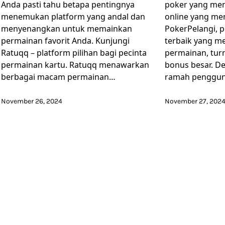
Anda pasti tahu betapa pentingnya
poker yang me
menemukan platform yang andal dan
online yang me
menyenangkan untuk memainkan
PokerPelangi, p
permainan favorit Anda. Kunjungi
terbaik yang 
Ratuqq – platform pilihan bagi pecinta
permainan, tur
permainan kartu. Ratuqq menawarkan
bonus besar. D
berbagai macam permainan…
ramah penggun
November 26, 2024
November 27, 202