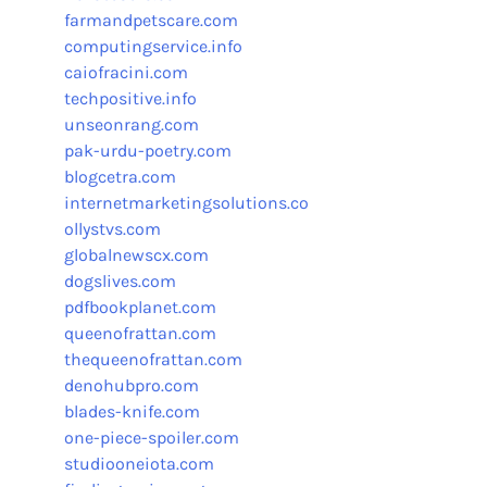
farmandpetscare.com
computingservice.info
caiofracini.com
techpositive.info
unseonrang.com
pak-urdu-poetry.com
blogcetra.com
internetmarketingsolutions.co
ollystvs.com
globalnewscx.com
dogslives.com
pdfbookplanet.com
queenofrattan.com
thequeenofrattan.com
denohubpro.com
blades-knife.com
one-piece-spoiler.com
studiooneiota.com