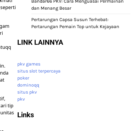
ikmati
Bandar66 PKV: Cara Menguasai Permainan
seperti
dan Menang Besar
Pertarungan Capsa Susun Terhebat:
agam
Pertarungan Pemain Top untuk Kejayaan
ri
LINK LAINNYA
atuqq
pkv games
in.
situs slot terpercaya
Anda
poker
at
dominoqq
situs pkv
if,
pkv
ri tip
unitas
Links