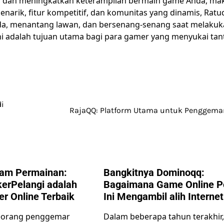
tif dan meningkatkan keterampilan bermain game Anda, ma
arik, fitur kompetitif, dan komunitas yang dinamis, Ratu
nda, menantang lawan, dan bersenang-senang saat melakuk
ni adalah tujuan utama bagi para gamer yang menyukai ta
di
RajaQQ: Platform Utama untuk Penggema
alam Permainan:
Bangkitnya Dominoqq:
erPelangi adalah
Bagaimana Game Online P
er Online Terbaik
Ini Mengambil alih Internet
eorang penggemar
Dalam beberapa tahun terakhir,