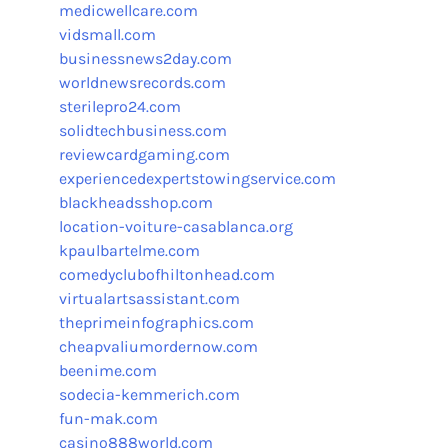
medicwellcare.com
vidsmall.com
businessnews2day.com
worldnewsrecords.com
sterilepro24.com
solidtechbusiness.com
reviewcardgaming.com
experiencedexpertstowingservice.com
blackheadsshop.com
location-voiture-casablanca.org
kpaulbartelme.com
comedyclubofhiltonhead.com
virtualartsassistant.com
theprimeinfographics.com
cheapvaliumordernow.com
beenime.com
sodecia-kemmerich.com
fun-mak.com
casino888world.com