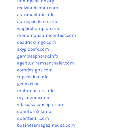
findingcasino.org
realworldcobra.com
automachine.info
autospeedsters.info
wagerchampion.info
monomousumicontest.com
deadricklingo.com
skyglobefx.com
gamblespherex.info
agentur-ramsenthaler.com
eomdesigns.com
triptrekker.info
gendxxi.net
motomasters.info
mycarzone.info
vibecasaconcepts.com
quantum24.info
quantenki.com
businessmagazineusa.com