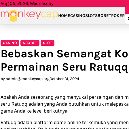
Skip
Aug 05, 2026, Wednesday
to
HOME
CASINO
SLOT
SBOBET
POKER
content
CASINO
SBOBET
SLOT
Bebaskan Semangat Kom
Permainan Seru Ratuqq
by
admin@monkeycap.org
October 31, 2024
Apakah Anda seseorang yang menyukai persaingan dan men
seru Ratuqq adalah yang Anda butuhkan untuk melepaska
game Anda ke level berikutnya.
Ratuqq adalah platform game online terkemuka yang me