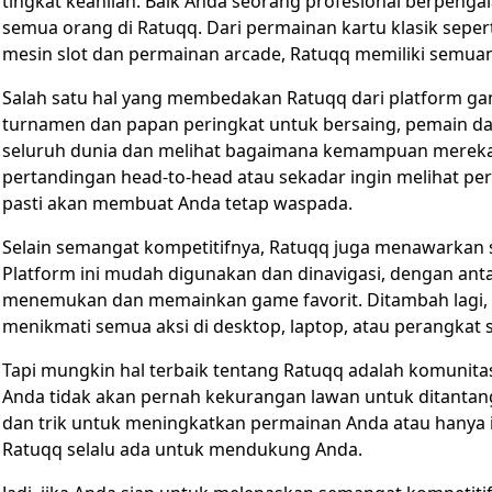
tingkat keahlian. Baik Anda seorang profesional berpenga
semua orang di Ratuqq. Dari permainan kartu klasik sepe
mesin slot dan permainan arcade, Ratuqq memiliki semua
Salah satu hal yang membedakan Ratuqq dari platform g
turnamen dan papan peringkat untuk bersaing, pemain da
seluruh dunia dan melihat bagaimana kemampuan mereka
pertandingan head-to-head atau sekadar ingin melihat per
pasti akan membuat Anda tetap waspada.
Selain semangat kompetitifnya, Ratuqq juga menawarkan s
Platform ini mudah digunakan dan dinavigasi, dengan an
menemukan dan memainkan game favorit. Ditambah lagi, R
menikmati semua aksi di desktop, laptop, atau perangkat s
Tapi mungkin hal terbaik tentang Ratuqq adalah komunita
Anda tidak akan pernah kekurangan lawan untuk ditantang
dan trik untuk meningkatkan permainan Anda atau hanya
Ratuqq selalu ada untuk mendukung Anda.