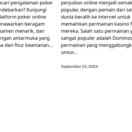
ncari pengalaman poker
perjudian online menjadi semak
ndebarkan? Kunjungi
populer, dengan pemain dari se
latform poker online
dunia beralih ke internet untuk
menawarkan beragam
memainkan permainan kasino f
namen menarik, dan
mereka. Salah satu permainan 
engan antarmuka yang
sangat populer adalah Domino
a dan fitur keamanan…
permainan yang menggabungk
unsur…
4
September 23, 2024