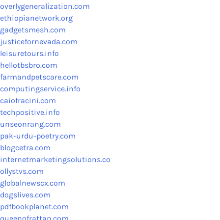
overlygeneralization.com
ethiopianetwork.org
gadgetsmesh.com
justicefornevada.com
leisuretours.info
hellotbsbro.com
farmandpetscare.com
computingservice.info
caiofracini.com
techpositive.info
unseonrang.com
pak-urdu-poetry.com
blogcetra.com
internetmarketingsolutions.co
ollystvs.com
globalnewscx.com
dogslives.com
pdfbookplanet.com
queenofrattan.com