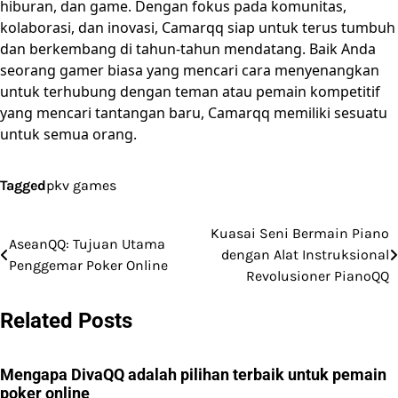
hiburan, dan game. Dengan fokus pada komunitas,
kolaborasi, dan inovasi, Camarqq siap untuk terus tumbuh
dan berkembang di tahun-tahun mendatang. Baik Anda
seorang gamer biasa yang mencari cara menyenangkan
untuk terhubung dengan teman atau pemain kompetitif
yang mencari tantangan baru, Camarqq memiliki sesuatu
untuk semua orang.
Tagged
pkv games
Kuasai Seni Bermain Piano
Post
AseanQQ: Tujuan Utama
dengan Alat Instruksional
Penggemar Poker Online
navigation
Revolusioner PianoQQ
Related Posts
Mengapa DivaQQ adalah pilihan terbaik untuk pemain
poker online