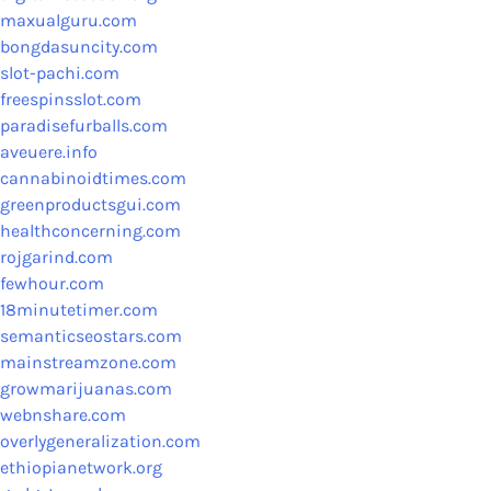
maxualguru.com
bongdasuncity.com
slot-pachi.com
freespinsslot.com
paradisefurballs.com
aveuere.info
cannabinoidtimes.com
greenproductsgui.com
healthconcerning.com
rojgarind.com
fewhour.com
18minutetimer.com
semanticseostars.com
mainstreamzone.com
growmarijuanas.com
webnshare.com
overlygeneralization.com
ethiopianetwork.org