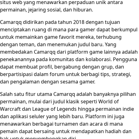
situs web yang menawarkan perpaduan unik antara
permainan, jejaring sosial, dan hiburan.
Camarqq didirikan pada tahun 2018 dengan tujuan
menciptakan ruang di mana para gamer dapat berkumpul
untuk memainkan game favorit mereka, terhubung
dengan teman, dan menemukan judul baru. Yang
membedakan Camarqq dari platform game lainnya adalah
penekanannya pada komunitas dan kolaborasi. Pengguna
dapat membuat profil, bergabung dengan grup, dan
berpartisipasi dalam forum untuk berbagi tips, strategi,
dan pengalaman dengan sesama gamer.
Salah satu fitur utama Camarqq adalah banyaknya pilihan
permainan, mulai dari judul klasik seperti World of
Warcraft dan League of Legends hingga permainan indie
dan aplikasi seluler yang lebih baru. Platform ini juga
menawarkan berbagai turnamen dan acara di mana
pemain dapat bersaing untuk mendapatkan hadiah dan
hak untuk menyombongkan diri.