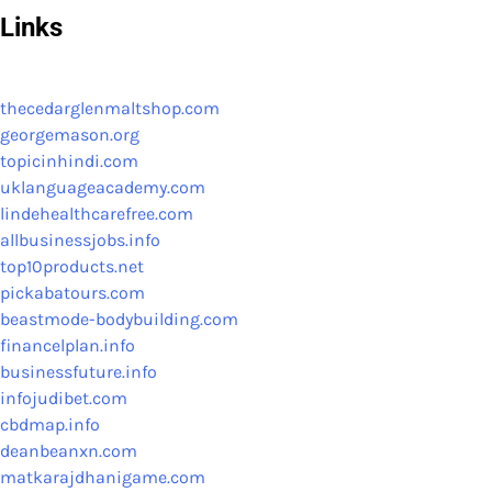
Links
thecedarglenmaltshop.com
georgemason.org
topicinhindi.com
uklanguageacademy.com
lindehealthcarefree.com
allbusinessjobs.info
top10products.net
pickabatours.com
beastmode-bodybuilding.com
financelplan.info
businessfuture.info
infojudibet.com
cbdmap.info
deanbeanxn.com
matkarajdhanigame.com