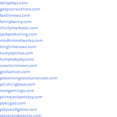
dailyplayz.com
getprocrackhere.com
fastinnews.com
fannybanny.com
ifinitymarketer.com
jackpotkoning.com
modlinknetworks.com
longtimenewz.com
luckysportss.com
luckpeakplay.com
usamicronews.com
grofashion.com
pokemongoevolutioncalc.com
phishingbase.com
racegamings.com
primejackpotstay.com
pokugaa.com
playvaultgame.com
playgrandresorts.com