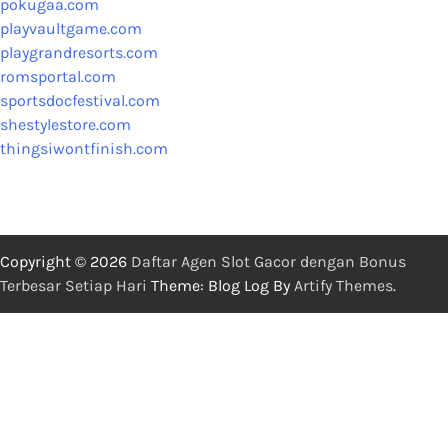
pokugaa.com
playvaultgame.com
playgrandresorts.com
romsportal.com
sportsdocfestival.com
shestylestore.com
thingsiwontfinish.com
Copyright © 2026
Daftar Agen Slot Gacor dengan Bonus
Terbesar Setiap Hari
Theme: Blog Log By
Artify Themes
.